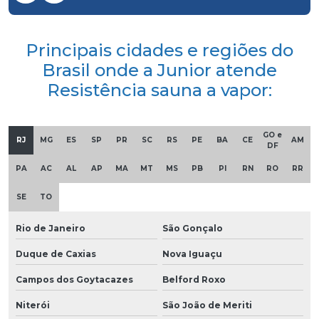
Principais cidades e regiões do
Brasil onde a Junior atende
Resistência sauna a vapor:
GO e
RJ
MG
ES
SP
PR
SC
RS
PE
BA
CE
AM
DF
PA
AC
AL
AP
MA
MT
MS
PB
PI
RN
RO
RR
SE
TO
Rio de Janeiro
São Gonçalo
Duque de Caxias
Nova Iguaçu
Campos dos Goytacazes
Belford Roxo
Niterói
São João de Meriti