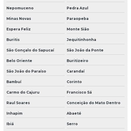
Nepomuceno
Pedra Azul
Minas Novas
Paraopeba
Espera Feliz
Monte Sião
Buritis
Jequitinhonha
São Gonçalo do Sapucaí
São João da Ponte
Belo Oriente
Buritizeiro
São João do Paraíso
Carandaí
Bambuí
Corinto
Carmo do Cajuru
Francisco Sá
Raul Soares
Conceição do Mato Dentro
Inhapim
Abaeté
Ibiá
Serro