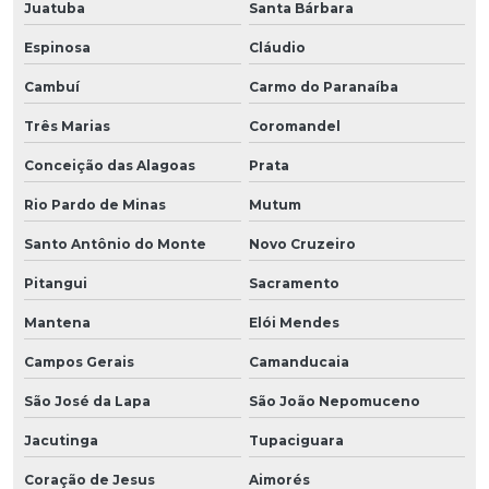
Juatuba
Santa Bárbara
Espinosa
Cláudio
Cambuí
Carmo do Paranaíba
Três Marias
Coromandel
Conceição das Alagoas
Prata
Rio Pardo de Minas
Mutum
Santo Antônio do Monte
Novo Cruzeiro
Pitangui
Sacramento
Mantena
Elói Mendes
Campos Gerais
Camanducaia
São José da Lapa
São João Nepomuceno
Jacutinga
Tupaciguara
Coração de Jesus
Aimorés