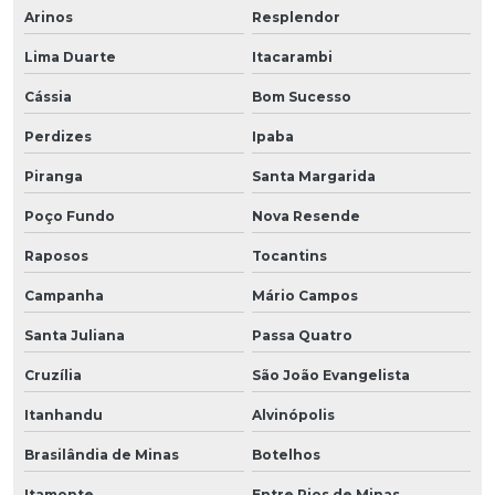
Arinos
Resplendor
Lima Duarte
Itacarambi
Cássia
Bom Sucesso
Perdizes
Ipaba
Piranga
Santa Margarida
Poço Fundo
Nova Resende
Raposos
Tocantins
Campanha
Mário Campos
Santa Juliana
Passa Quatro
Cruzília
São João Evangelista
Itanhandu
Alvinópolis
Brasilândia de Minas
Botelhos
Itamonte
Entre Rios de Minas