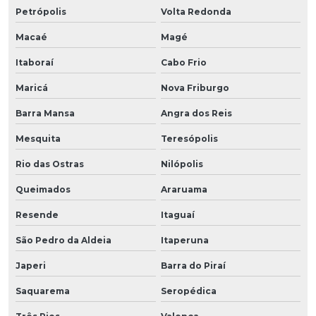
Petrópolis
Volta Redonda
Macaé
Magé
Itaboraí
Cabo Frio
Maricá
Nova Friburgo
Barra Mansa
Angra dos Reis
Mesquita
Teresópolis
Rio das Ostras
Nilópolis
Queimados
Araruama
Resende
Itaguaí
São Pedro da Aldeia
Itaperuna
Japeri
Barra do Piraí
Saquarema
Seropédica