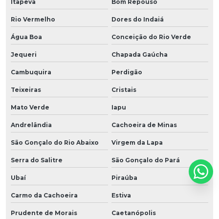
Itapeva
Bom Repouso
Rio Vermelho
Dores do Indaiá
Água Boa
Conceição do Rio Verde
Jequeri
Chapada Gaúcha
Cambuquira
Perdigão
Teixeiras
Cristais
Mato Verde
Iapu
Andrelândia
Cachoeira de Minas
São Gonçalo do Rio Abaixo
Virgem da Lapa
Serra do Salitre
São Gonçalo do Pará
Ubaí
Piraúba
Carmo da Cachoeira
Estiva
Prudente de Morais
Caetanópolis