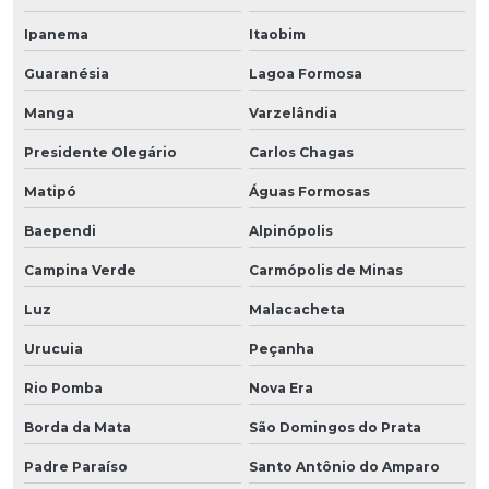
Ipanema
Itaobim
Guaranésia
Lagoa Formosa
Manga
Varzelândia
Presidente Olegário
Carlos Chagas
Matipó
Águas Formosas
Baependi
Alpinópolis
Campina Verde
Carmópolis de Minas
Luz
Malacacheta
Urucuia
Peçanha
Rio Pomba
Nova Era
Borda da Mata
São Domingos do Prata
Padre Paraíso
Santo Antônio do Amparo