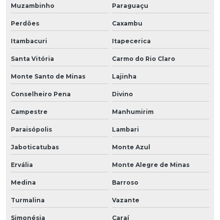
Muzambinho
Paraguaçu
Perdões
Caxambu
Itambacuri
Itapecerica
Santa Vitória
Carmo do Rio Claro
Monte Santo de Minas
Lajinha
Conselheiro Pena
Divino
Campestre
Manhumirim
Paraisópolis
Lambari
Jaboticatubas
Monte Azul
Ervália
Monte Alegre de Minas
Medina
Barroso
Turmalina
Vazante
Simonésia
Caraí