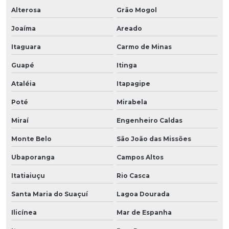
Alterosa
Grão Mogol
Joaíma
Areado
Itaguara
Carmo de Minas
Guapé
Itinga
Ataléia
Itapagipe
Poté
Mirabela
Miraí
Engenheiro Caldas
Monte Belo
São João das Missões
Ubaporanga
Campos Altos
Itatiaiuçu
Rio Casca
Santa Maria do Suaçuí
Lagoa Dourada
Ilicínea
Mar de Espanha