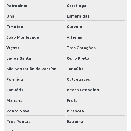
Patrocínio
Caratinga
Unaí
Esmeraldas
Timóteo
Curvelo
João Monlevade
Alfenas
Viçosa
Três Corações
Lagoa Santa
Ouro Preto
São Sebastião do Paraíso
Janaúba
Formiga
Cataguases
Januária
Pedro Leopoldo
Mariana
Frutal
Ponte Nova
Pirapora
Três Pontas
Extrema