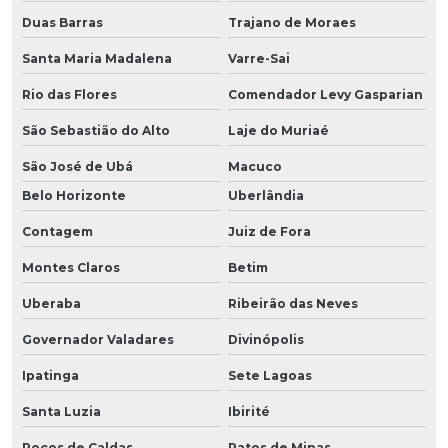
Duas Barras
Trajano de Moraes
Santa Maria Madalena
Varre-Sai
Rio das Flores
Comendador Levy Gasparian
São Sebastião do Alto
Laje do Muriaé
São José de Ubá
Macuco
Belo Horizonte
Uberlândia
Contagem
Juiz de Fora
Montes Claros
Betim
Uberaba
Ribeirão das Neves
Governador Valadares
Divinópolis
Ipatinga
Sete Lagoas
Santa Luzia
Ibirité
Poços de Caldas
Patos de Minas