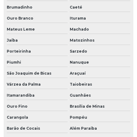
Brumadinho
Caeté
Ouro Branco
Iturama
Mateus Leme
Machado
Jaíba
Matozinhos
Porteirinha
Sarzedo
Piumhi
Nanuque
São Joaquim de Bicas
Araçuaí
Várzea da Palma
Taiobeiras
Itamarandiba
Guanhães
Ouro Fino
Brasília de Minas
Carangola
Pompéu
Barão de Cocais
Além Paraíba