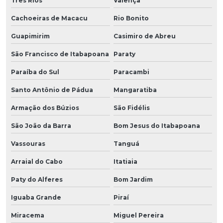
Três Rios
Valença
Cachoeiras de Macacu
Rio Bonito
Guapimirim
Casimiro de Abreu
São Francisco de Itabapoana
Paraty
Paraíba do Sul
Paracambi
Santo Antônio de Pádua
Mangaratiba
Armação dos Búzios
São Fidélis
São João da Barra
Bom Jesus do Itabapoana
Vassouras
Tanguá
Arraial do Cabo
Itatiaia
Paty do Alferes
Bom Jardim
Iguaba Grande
Piraí
Miracema
Miguel Pereira