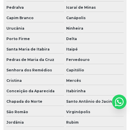
Pedralva
Icaraí de Minas
Capim Branco
Canápolis
Urucânia
Ninheira
Porto Firme
Delta
Santa Maria de Itabira
Itaipé
Pedras de Maria da Cruz
Fervedouro
Senhora dos Remédios
Capitólio
Cristina
Mercês
Conceição da Aparecida
Itabirinha
Chapada do Norte
Santo Antônio do Jacinto
São Romão
Virginópolis
Jordânia
Rubim