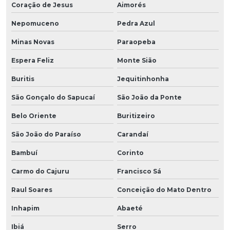
Coração de Jesus
Aimorés
Nepomuceno
Pedra Azul
Minas Novas
Paraopeba
Espera Feliz
Monte Sião
Buritis
Jequitinhonha
São Gonçalo do Sapucaí
São João da Ponte
Belo Oriente
Buritizeiro
São João do Paraíso
Carandaí
Bambuí
Corinto
Carmo do Cajuru
Francisco Sá
Raul Soares
Conceição do Mato Dentro
Inhapim
Abaeté
Ibiá
Serro