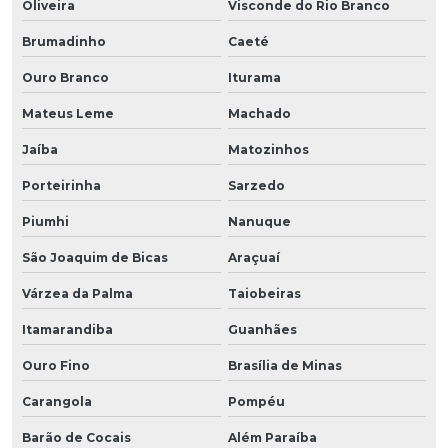
Oliveira
Visconde do Rio Branco
Brumadinho
Caeté
Ouro Branco
Iturama
Mateus Leme
Machado
Jaíba
Matozinhos
Porteirinha
Sarzedo
Piumhi
Nanuque
São Joaquim de Bicas
Araçuaí
Várzea da Palma
Taiobeiras
Itamarandiba
Guanhães
Ouro Fino
Brasília de Minas
Carangola
Pompéu
Barão de Cocais
Além Paraíba