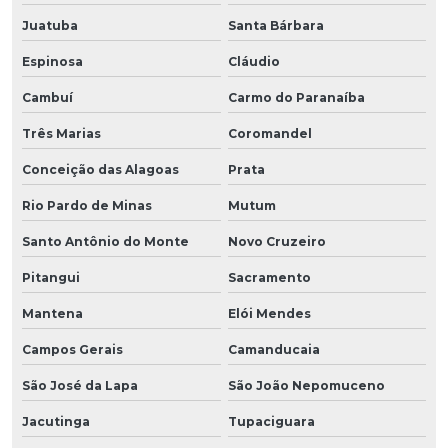
Juatuba
Santa Bárbara
Espinosa
Cláudio
Cambuí
Carmo do Paranaíba
Três Marias
Coromandel
Conceição das Alagoas
Prata
Rio Pardo de Minas
Mutum
Santo Antônio do Monte
Novo Cruzeiro
Pitangui
Sacramento
Mantena
Elói Mendes
Campos Gerais
Camanducaia
São José da Lapa
São João Nepomuceno
Jacutinga
Tupaciguara