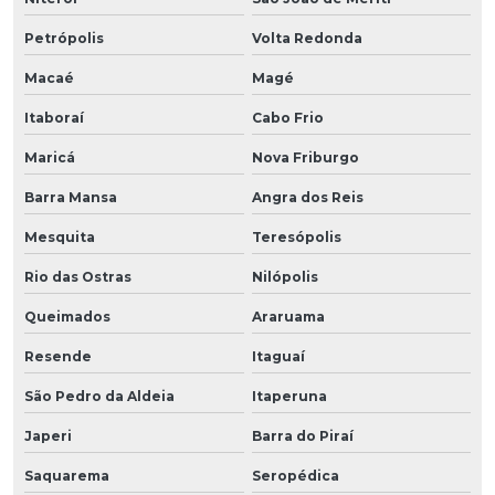
Petrópolis
Volta Redonda
Macaé
Magé
Itaboraí
Cabo Frio
Maricá
Nova Friburgo
Barra Mansa
Angra dos Reis
Mesquita
Teresópolis
Rio das Ostras
Nilópolis
Queimados
Araruama
Resende
Itaguaí
São Pedro da Aldeia
Itaperuna
Japeri
Barra do Piraí
Saquarema
Seropédica