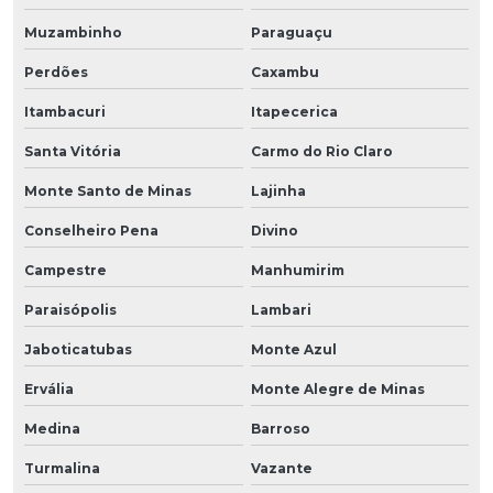
Muzambinho
Paraguaçu
Perdões
Caxambu
Itambacuri
Itapecerica
Santa Vitória
Carmo do Rio Claro
Monte Santo de Minas
Lajinha
Conselheiro Pena
Divino
Campestre
Manhumirim
Paraisópolis
Lambari
Jaboticatubas
Monte Azul
Ervália
Monte Alegre de Minas
Medina
Barroso
Turmalina
Vazante