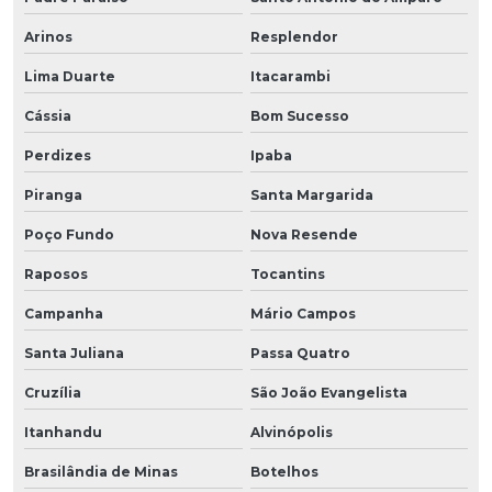
Arinos
Resplendor
Lima Duarte
Itacarambi
Cássia
Bom Sucesso
Perdizes
Ipaba
Piranga
Santa Margarida
Poço Fundo
Nova Resende
Raposos
Tocantins
Campanha
Mário Campos
Santa Juliana
Passa Quatro
Cruzília
São João Evangelista
Itanhandu
Alvinópolis
Brasilândia de Minas
Botelhos