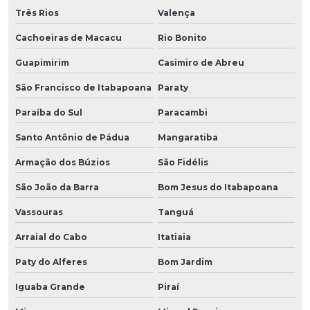
Três Rios
Valença
Cachoeiras de Macacu
Rio Bonito
Guapimirim
Casimiro de Abreu
São Francisco de Itabapoana
Paraty
Paraíba do Sul
Paracambi
Santo Antônio de Pádua
Mangaratiba
Armação dos Búzios
São Fidélis
São João da Barra
Bom Jesus do Itabapoana
Vassouras
Tanguá
Arraial do Cabo
Itatiaia
Paty do Alferes
Bom Jardim
Iguaba Grande
Piraí