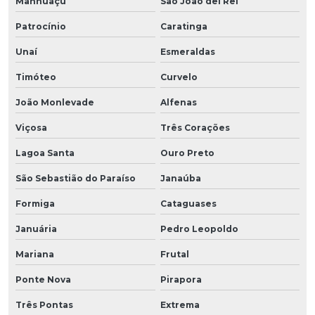
Manhuaçu
São João del Rei
Patrocínio
Caratinga
Unaí
Esmeraldas
Timóteo
Curvelo
João Monlevade
Alfenas
Viçosa
Três Corações
Lagoa Santa
Ouro Preto
São Sebastião do Paraíso
Janaúba
Formiga
Cataguases
Januária
Pedro Leopoldo
Mariana
Frutal
Ponte Nova
Pirapora
Três Pontas
Extrema