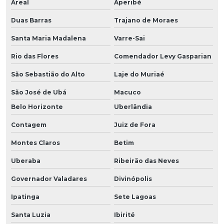
Areal
Aperibé
Duas Barras
Trajano de Moraes
Santa Maria Madalena
Varre-Sai
Rio das Flores
Comendador Levy Gasparian
São Sebastião do Alto
Laje do Muriaé
São José de Ubá
Macuco
Belo Horizonte
Uberlândia
Contagem
Juiz de Fora
Montes Claros
Betim
Uberaba
Ribeirão das Neves
Governador Valadares
Divinópolis
Ipatinga
Sete Lagoas
Santa Luzia
Ibirité