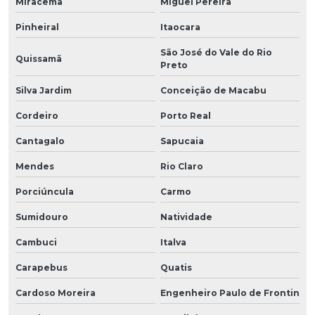
Miracema
Miguel Pereira
Pinheiral
Itaocara
São José do Vale do Rio
Quissamã
Preto
Silva Jardim
Conceição de Macabu
Cordeiro
Porto Real
Cantagalo
Sapucaia
Mendes
Rio Claro
Porciúncula
Carmo
Sumidouro
Natividade
Cambuci
Italva
Carapebus
Quatis
Cardoso Moreira
Engenheiro Paulo de Frontin