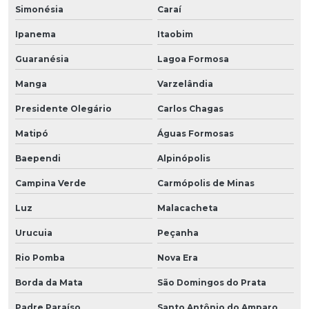
Simonésia
Caraí
Ipanema
Itaobim
Guaranésia
Lagoa Formosa
Manga
Varzelândia
Presidente Olegário
Carlos Chagas
Matipó
Águas Formosas
Baependi
Alpinópolis
Campina Verde
Carmópolis de Minas
Luz
Malacacheta
Urucuia
Peçanha
Rio Pomba
Nova Era
Borda da Mata
São Domingos do Prata
Padre Paraíso
Santo Antônio do Amparo