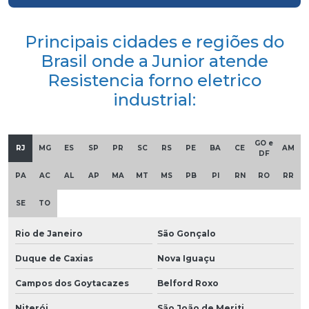
Principais cidades e regiões do
Brasil onde a Junior atende
Resistencia forno eletrico
industrial:
GO e
RJ
MG
ES
SP
PR
SC
RS
PE
BA
CE
AM
DF
PA
AC
AL
AP
MA
MT
MS
PB
PI
RN
RO
RR
SE
TO
Rio de Janeiro
São Gonçalo
Duque de Caxias
Nova Iguaçu
Campos dos Goytacazes
Belford Roxo
Niterói
São João de Meriti