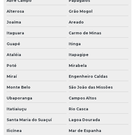
Abre Campo
Papagaios
Alterosa
Grão Mogol
Joaíma
Areado
Itaguara
Carmo de Minas
Guapé
Itinga
Ataléia
Itapagipe
Poté
Mirabela
Miraí
Engenheiro Caldas
Monte Belo
São João das Missões
Ubaporanga
Campos Altos
Itatiaiuçu
Rio Casca
Santa Maria do Suaçuí
Lagoa Dourada
Ilicínea
Mar de Espanha